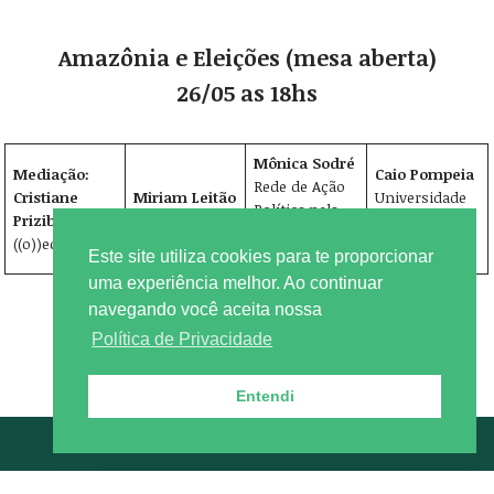
Amazônia e Eleições (mesa aberta)
26/05 as 18hs
Mônica Sodré
Mediação:
Caio Pompeia
Rede de Ação
Cristiane
Miriam Leitão
Universidade
Política pela
Prizibisczki
Globo
de São Paulo
Sustentabilida
((o))eco
(USP)
de (RAPS)
Este site utiliza cookies para te proporcionar
uma experiência melhor. Ao continuar
navegando você aceita nossa
Política de Privacidade
Entendi