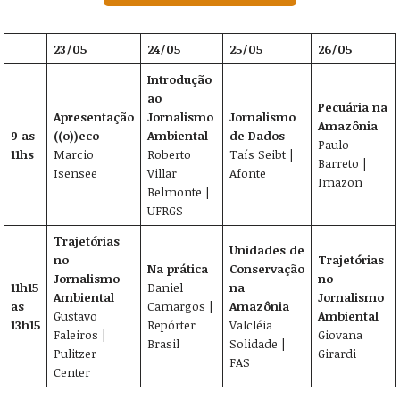
23/05
24/05
25/05
26/05
Introdução
ao
Pecuária na
Apresentação
Jornalismo
Jornalismo
Amazônia
9 as
((o))eco
Ambiental
de Dados
Paulo
11hs
Marcio
Roberto
Taís Seibt |
Barreto |
Isensee
Villar
Afonte
Imazon
Belmonte |
UFRGS
Trajetórias
Unidades de
no
Trajetórias
Na prática
Conservação
Jornalismo
no
11h15
Daniel
na
Ambiental
Jornalismo
as
Camargos |
Amazônia
Gustavo
Ambiental
13h15
Repórter
Valcléia
Faleiros |
Giovana
Brasil
Solidade |
Pulitzer
Girardi
FAS
Center