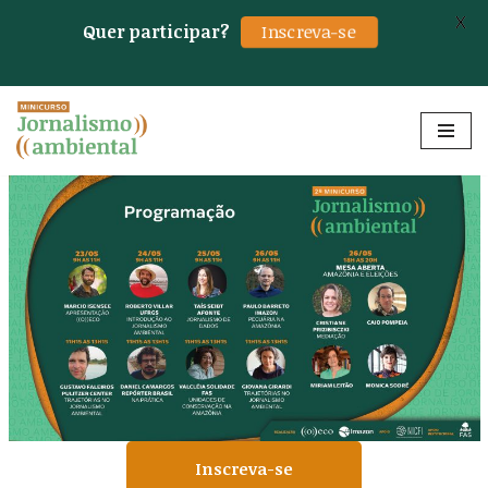
X
Quer participar?
Inscreva-se
Pular
para
o
conteúdo
Inscreva-se